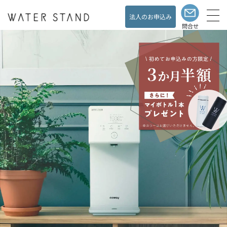
法人のお申込み
問合せ
製品と料金
Products& Price
水道直結のメリット
Merit
展示・キャンペーン情報
Exhibit& Campaign
ショールーム
ShowRoom
よくある質問
Support／FAQ
お客様の声
Customer's Voice
ウォータースタンドの
Living with a
ある暮らし
WaterStand