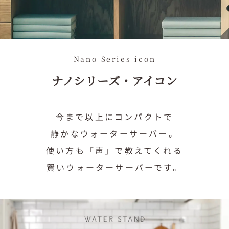
採用情報
Recruit
お知らせ
News
法人のお申込み
For Corporations
Nano Series icon
ナノシリーズ・アイコン
製品を申込む
今まで以上にコンパクトで
資料請求・お問合せ
静かなウォーターサーバー。
0120-032-114
使い方も「声」で教えてくれる
賢いウォーターサーバーです。
企業情報
Company Information