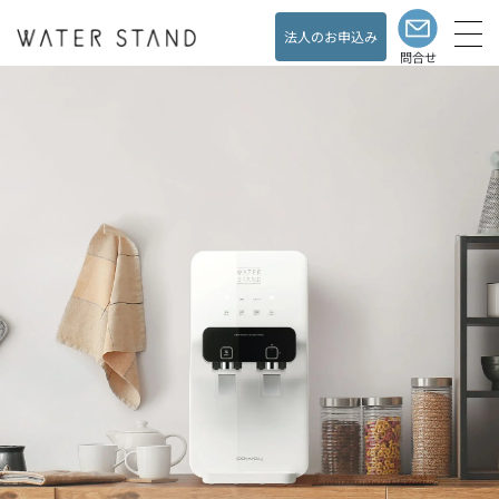
法人のお申込み
問合せ
製品と料金
Products& Price
水道直結のメリット
Merit
展示・キャンペーン情報
Exhibit& Campaign
ショールーム
ShowRoom
よくある質問
Support／FAQ
お客様の声
Customer's Voice
ウォータースタンドの
Living with a
ある暮らし
WaterStand