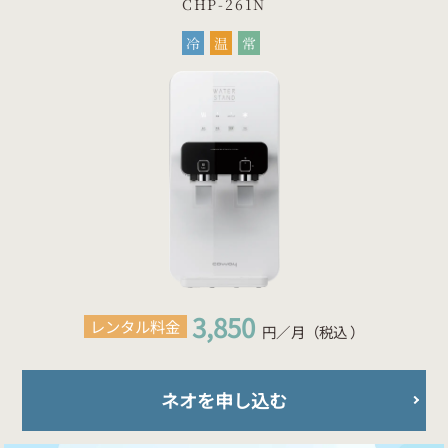
CHP-261N
冷
温
常
3,850
レンタル料金
円／月（税込 ）
ネオを申し込む