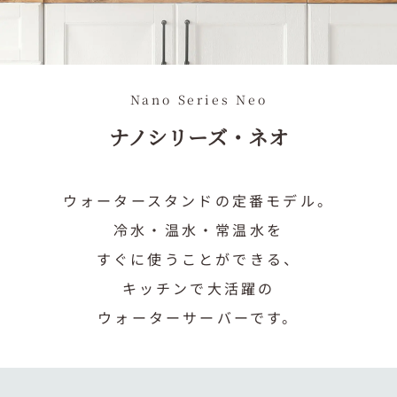
採用情報
Recruit
お知らせ
News
法人のお申込み
For Corporations
Nano Series Neo
ナノシリーズ・ネオ
製品を申込む
ウォータースタンドの定番モデル。
資料請求・お問合せ
冷水・温水・常温水を
0120-032-114
すぐに使うことができる、
キッチンで大活躍の
ウォーターサーバーです。
企業情報
Company Information