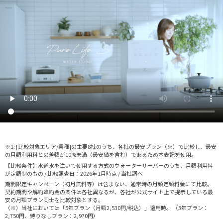
※1: [比較対象エリア/業種]の主要8社のうち、各社の最安プラン（※）で比較し、最安
の月額利用料との差額が10%未満（最安値を含む）であるため本表記を使用。
【比較条件】水道水を注いで使用する方式のウォーターサーバーのうち、月額利用料
が定額制のもの / 比較調査日：2026年1月時点 / 当社調べ
期間限定キャンペーン（初月無料等）は含まない、通常時の月額定額料金にて比較。
契約期間や解約違約金の条件は各社異なるが、各社が公式サイト上で提示している最
安の月額プラン同士を比較対象とする。
（※）当社においては「5年プラン（月額2,530円/税込）」適用時。 （3年プラン：
2,750円、縛りなしプラン：2,970円）