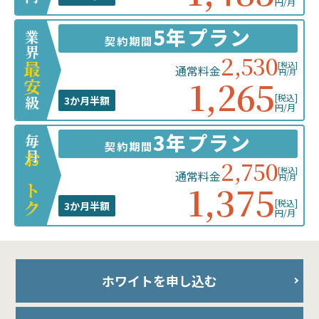
円/月
5年プラン
業界
契約期間
2,530
[税込]
最安
通常料金
円/月
1,265
[税込]
3か月半額
級
円/月
3年プラン
毎月
契約期間
2,750
おトク
[税込]
通常料金
円/月
1,375
[税込]
3か月半額
円/月
ホワイトを申し込む