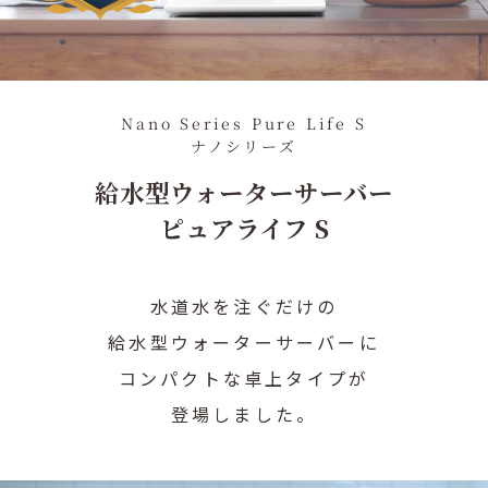
採用情報
Recruit
お知らせ
News
法人のお申込み
For Corporations
Nano Series Pure Life S
ナノシリーズ
給水型ウォーターサーバー
製品を申込む
ピュアライフ S
資料請求・お問合せ
水道水を注ぐだけの
0120-032-114
給水型ウォーターサーバーに
コンパクトな卓上タイプが
登場しました。
企業情報
Company Information