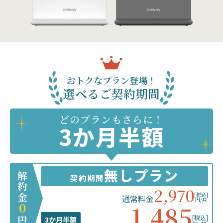
おトクなプラン登場！
選べるご契約期間
どのプランもさらに！
3か月半額
無しプラン
解約金
契約期間
2,970
[税込]
通常料金
円/月
1,485
0
[税込]
3か月半額
円