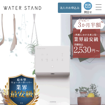
法人のお申込み
問合せ
製品と料金
Products& Price
水道直結のメリット
Merit
展示・キャンペーン情報
Exhibit& Campaign
ショールーム
ShowRoom
よくある質問
Support／FAQ
お客様の声
Customer's Voice
ウォータースタンドの
Living with a
ある暮らし
WaterStand