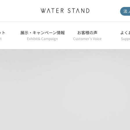
製品と料金
Products& Price
法
水道直結のメリット
Merit
ット
展示・キャンペーン情報
お客様の声
よく
展示・キャンペーン情報
Exhibit& Campaign
it
Exhibit& Campaign
Customer's Voice
Supp
ショールーム
ShowRoom
よくある質問
Support／FAQ
お客様の声
Customer's Voice
ウォータースタンドの
ある暮らし
Living with a
WaterStand
採用情報
Recruit
お知らせ
News