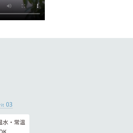
03
it
温水・常温
OK