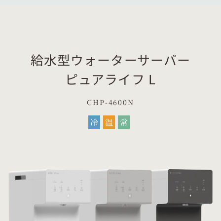
給水型ウォーターサーバー
ピュアライフ L
CHP-4600N
冷
温
常