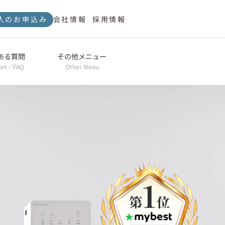
人のお申込み
会社情報
採用情報
ある質問
その他メニュー
ort／FAQ
Other Menu
オプション製品
Optional Products
ショールーム
ShowRoom
ウォータースタンドの
ある暮らし
Living with a WaterStand