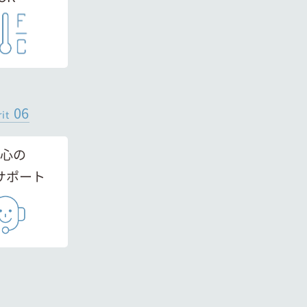
06
it
心の
サポート