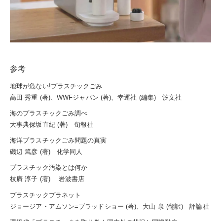
参考
地球が危ない!プラスチックごみ
高田 秀重 (著)、WWFジャパン (著)、幸運社 (編集) 汐文社
海のプラスチックごみ調べ
大事典保坂直紀 (著) 旬報社
海洋プラスチックごみ問題の真実
磯辺 篤彦 (著) 化学同人
プラスチック汚染とは何か
枝廣 淳子 (著) 岩波書店
プラスチックプラネット
ジョージア・アムソン=ブラッドショー (著)、大山 泉 (翻訳) 評論社