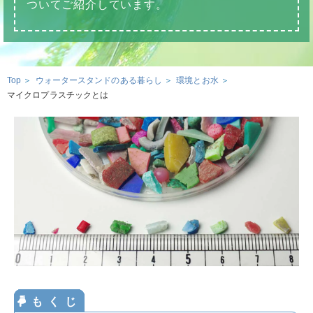
ウォータースタンドのある暮らし
ついてご紹介しています。
ウォータースタンドのある暮らし トップ
資料請求・お問合せ
ウォータースタンド活用術
Top
ウォータースタンドのある暮らし
環境とお水
環境とお水
マイクロプラスチックとは
ウォーターサーバー・浄水器の知識
お申込み
お水の知識
美容・健康のお水
おみず
いいよ
妊娠・育児のお水
0120-
032
-
114
サービスエリア