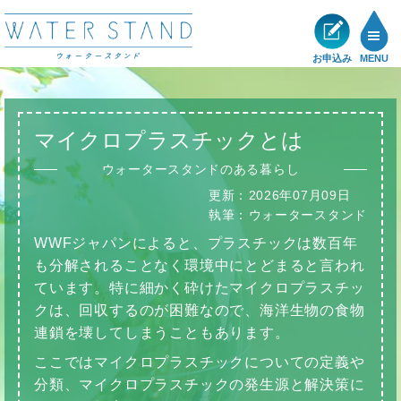
お申込み
MENU
製品一覧
マイクロプラスチックとは
メリット
ウォータースタンドのある暮らし
更新：
2026年07月09日
ショールーム
執筆：
ウォータースタンド
WWFジャパンによると、プラスチックは数百年
展示・キャンペーン情報
も分解されることなく環境中にとどまると言われ
ています。特に細かく砕けたマイクロプラスチッ
お客様の声
クは、回収するのが困難なので、海洋生物の食物
連鎖を壊してしまうこともあります。
サポート
ここではマイクロプラスチックについての定義や
分類、マイクロプラスチックの発生源と解決策に