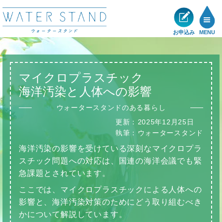
お申込み
MENU
製品一覧
マイクロプラスチック
メリット
海洋汚染と人体への影響
ウォータースタンドのある暮らし
ショールーム
更新：
2025年12月25日
執筆：
ウォータースタンド
展示・キャンペーン情報
海洋汚染の影響を受けている深刻なマイクロプラ
スチック問題への対応は、国連の海洋会議でも緊
お客様の声
急課題とされています。
ここでは、マイクロプラスチックによる人体への
サポート
影響と、海洋汚染対策のためにどう取り組むべき
かについて解説しています。