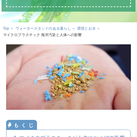
ウォータースタンドのある暮らし
ウォータースタンドのある暮らし トップ
資料請求・お問合せ
ウォータースタンド活用術
Top
ウォータースタンドのある暮らし
環境とお水
マイクロプラスチック 海洋汚染と人体への影響
環境とお水
ウォーターサーバー・浄水器の知識
お申込み
お水の知識
美容・健康のお水
おみず
いいよ
妊娠・育児のお水
0120-
032
-
114
サービスエリア