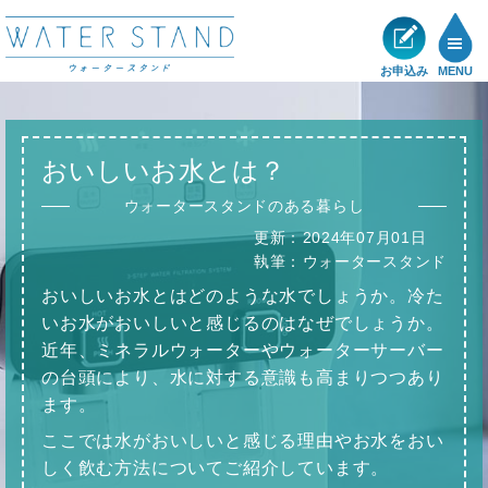
お申込み
MENU
製品一覧
おいしいお水とは？
メリット
ウォータースタンドのある暮らし
更新：
2024年07月01日
ショールーム
執筆：
ウォータースタンド
おいしいお水とはどのような水でしょうか。冷た
展示・キャンペーン情報
いお水がおいしいと感じるのはなぜでしょうか。
近年、ミネラルウォーターやウォーターサーバー
お客様の声
の台頭により、水に対する意識も高まりつつあり
ます。
サポート
ここでは水がおいしいと感じる理由やお水をおい
しく飲む方法についてご紹介しています。