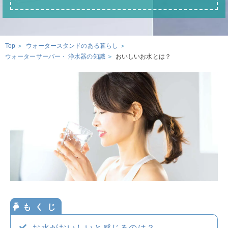
ウォータースタンドのある暮らし
ウォータースタンドのある暮らし トップ
資料請求・お問合せ
Top
ウォータースタンド活用術
ウォータースタンドのある暮らし
ウォーターサーバー・ 浄水器の知識
おいしいお水とは？
環境とお水
ウォーターサーバー・浄水器の知識
お申込み
お水の知識
美容・健康のお水
おみず
いいよ
妊娠・育児のお水
0120-
032
-
114
サービスエリア
お水がおいしいと感じるのは？