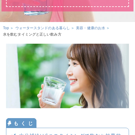
ウォータースタンドのある暮らし
ウォータースタンドのある暮らし トップ
資料請求・お問合せ
ウォータースタンド活用術
Top
ウォータースタンドのある暮らし
美容・健康のお水
水を飲むタイミングと正しい飲み方
環境とお水
ウォーターサーバー・浄水器の知識
お申込み
お水の知識
美容・健康のお水
おみず
いいよ
妊娠・育児のお水
0120-
032
-
114
サービスエリア