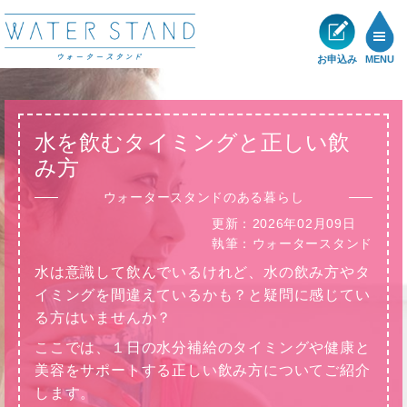
お申込み
MENU
製品一覧
水を飲むタイミングと正しい飲
メリット
み方
ウォータースタンドのある暮らし
ショールーム
更新：
2026年02月09日
執筆：
ウォータースタンド
展示・キャンペーン情報
水は意識して飲んでいるけれど、水の飲み方やタ
イミングを間違えているかも？と疑問に感じてい
お客様の声
る方はいませんか？
ここでは、１日の水分補給のタイミングや健康と
サポート
美容をサポートする正しい飲み方についてご紹介
します。