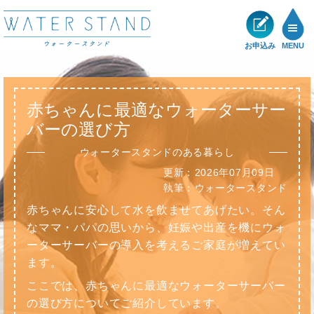
お申込み
MENU
製品一覧
赤ちゃんに最適なウォーターサー
メリット
バーの選び方
ウォータースタンドのある暮らし
ショールーム
更新：
2026年07月09日
執筆：
ウォータースタンド
展示・キャンペーン情報
赤ちゃんに安心して水を飲ませてあげたい。そん
なママ・パパの思いから、妊娠や出産を機にウォ
お客様の声
ーターサーバーの導入を考えるご家庭が増えてい
ます。
サポート
ここでは、赤ちゃんに最適なウォーターサーバー
の選び方についてご紹介しています。