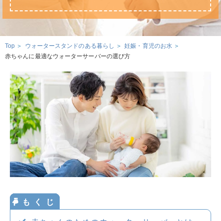
ウォータースタンドのある暮らし
ウォータースタンドのある暮らし トップ
資料請求・お問合せ
ウォータースタンド活用術
Top
ウォータースタンドのある暮らし
妊娠・育児のお水
赤ちゃんに最適なウォーターサーバーの選び方
環境とお水
ウォーターサーバー・浄水器の知識
お申込み
お水の知識
美容・健康のお水
おみず
いいよ
妊娠・育児のお水
0120-
032
-
114
サービスエリア