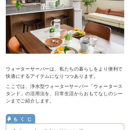
ウォータースタンドのある暮らし
ウォータースタンドのある暮らし トップ
資料請求・お問合せ
ウォータースタンド活用術
環境とお水
ウォーターサーバー・浄水器の知識
お申込み
お水の知識
ウォーターサーバーは、私たちの暮らしをより便利で
美容・健康のお水
快適にするアイテムになりつつあります。
おみず
いいよ
妊娠・育児のお水
0120-
032
-
114
ここでは、浄水型ウォーターサーバー「ウォータース
タンド」の活用法を、日常生活からおもてなしのシー
ンまでご紹介します。
サービスエリア