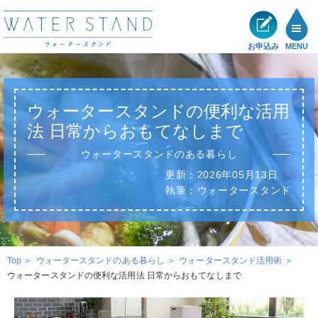
お申込み
MENU
製品一覧
ウォータースタンドの便利な活用
メリット
法
日常からおもてなしまで
ウォータースタンドのある暮らし
ショールーム
更新：
2026年05月13日
執筆：
ウォータースタンド
展示・キャンペーン情報
お客様の声
Top
ウォータースタンドのある暮らし
ウォータースタンド活用術
ウォータースタンドの便利な活用法 日常からおもてなしまで
サポート