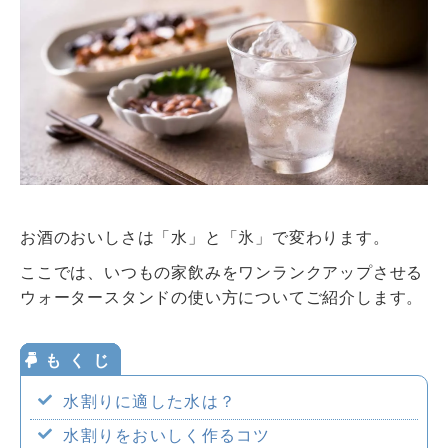
ウォータースタンドのある暮らし
ウォータースタンドのある暮らし トップ
資料請求・お問合せ
ウォータースタンド活用術
環境とお水
ウォーターサーバー・浄水器の知識
お申込み
お水の知識
お酒のおいしさは「水」と「氷」で変わります。
美容・健康のお水
おみず
いいよ
ここでは、いつもの家飲みをワンランクアップさせる
妊娠・育児のお水
0120-
032
-
114
ウォータースタンドの使い方についてご紹介します。
サービスエリア
水割りに適した水は？
水割りをおいしく作るコツ