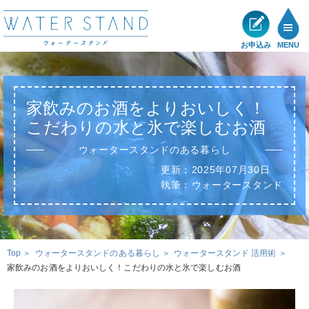
お申込み
MENU
製品一覧
家飲みのお酒をよりおいしく！
メリット
こだわりの水と氷で楽しむお酒
ウォータースタンドのある暮らし
ショールーム
更新：
2025年07月30日
執筆：
ウォータースタンド
展示・キャンペーン情報
お客様の声
Top
ウォータースタンドのある暮らし
ウォータースタンド 活用術
家飲みのお酒をよりおいしく！こだわりの水と氷で楽しむお酒
サポート