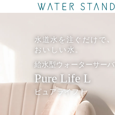
水道水を注ぐだけで､
おいしい水。
給水型ウォーターサーバ
Pure Life L
ピュアライフ L