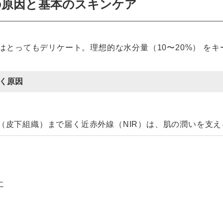
の原因と基本のスキンケア
はとってもデリケート。理想的な水分量（10〜20%） を
く原因
深く（皮下組織）まで届く近赤外線（NIR）は、肌の潤いを
に