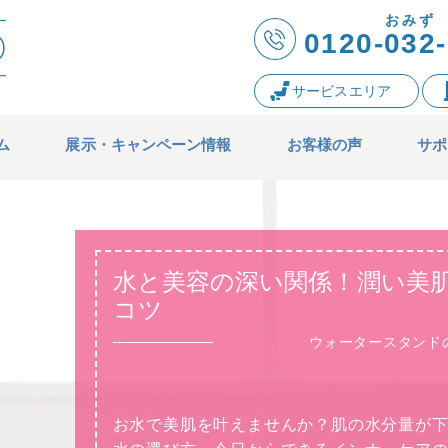
おみず
0120-
032
-
サービスエリア
ム
展示・キャンペーン情報
お客様の声
サポ
ウォーターサーバ
境とお水
お水の知識
ー・浄水器の知識
水と美容の深い関係！潤い美
コツ
ウォータースタンド
お水で美肌を叶えませんか？肌の水分量が