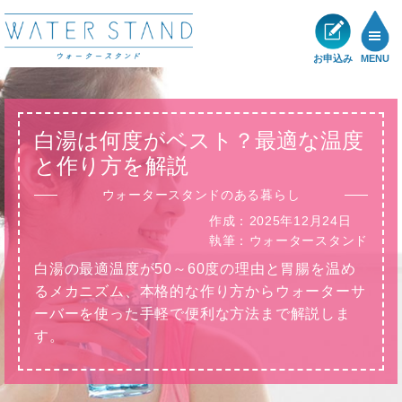
お申込み
MENU
製品一覧
白湯は何度がベスト？最適な温度
メリット
と作り方を解説
ウォータースタンドのある暮らし
ショールーム
作成：
2025年12月24日
執筆：
ウォータースタンド
展示・キャンペーン情報
白湯の最適温度が50～60度の理由と胃腸を温め
るメカニズム、本格的な作り方からウォーターサ
お客様の声
ーバーを使った手軽で便利な方法まで解説しま
す。
サポート