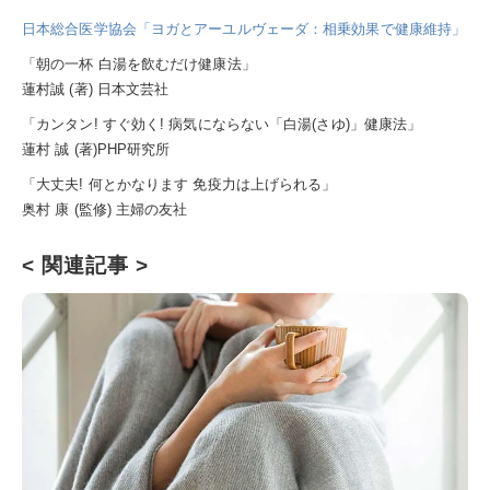
日本総合医学協会「ヨガとアーユルヴェーダ：相乗効果で健康維持」
「朝の一杯 白湯を飲むだけ健康法」
蓮村誠 (著) 日本文芸社
「カンタン! すぐ効く! 病気にならない「白湯(さゆ)」健康法」
蓮村 誠 (著)PHP研究所
「大丈夫! 何とかなります 免疫力は上げられる」
奥村 康 (監修) 主婦の友社
< 関連記事 >