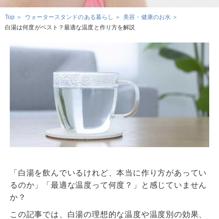
ウォータースタンドのある暮らし
Top
ウォータースタンドのある暮らし
美容・健康のお水
ウォータースタンドのある暮らし トップ
白湯は何度がベスト？最適な温度と作り方を解説
資料請求・お問合せ
ウォータースタンド活用術
環境とお水
ウォーターサーバー・浄水器の知識
お申込み
お水の知識
美容・健康のお水
おみず
いいよ
妊娠・育児のお水
0120-
032
-
114
「白湯を飲んでいるけれど、本当に作り方があってい
るのか」「最適な温度って何度？」と感じていません
サービスエリア
か？
この記事では、白湯の理想的な温度や温度別の効果、