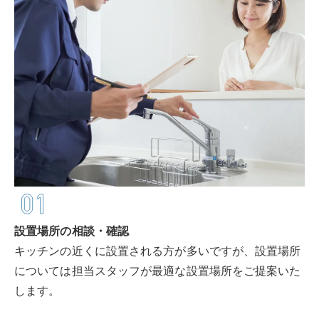
ウォータースタンドのある暮らし
ウォータースタンドのある暮らし トップ
資料請求・お問合せ
ウォータースタンド活用術
環境とお水
ウォーターサーバー・浄水器の知識
お申込み
お水の知識
美容・健康のお水
おみず
いいよ
妊娠・育児のお水
0120-
032
-
114
設置場所の相談・確認
キッチンの近くに設置される方が多いですが、設置場所
については担当スタッフが最適な設置場所をご提案いた
サービスエリア
します。