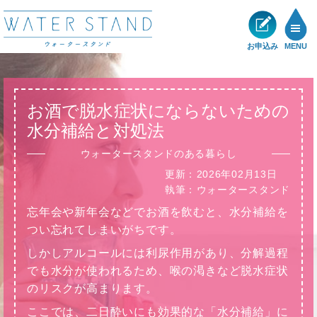
お申込み
MENU
製品一覧
お酒で脱水症状にならないための
メリット
水分補給と対処法
ウォータースタンドのある暮らし
ショールーム
更新：
2026年02月13日
執筆：
ウォータースタンド
展示・キャンペーン情報
忘年会や新年会などでお酒を飲むと、水分補給を
つい忘れてしまいがちです。
お客様の声
しかしアルコールには利尿作用があり、分解過程
でも水分が使われるため、喉の渇きなど脱水症状
サポート
のリスクが高まります。
ここでは、二日酔いにも効果的な「水分補給」に