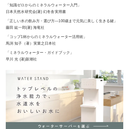
「知識ゼロからのミネラルウォーター入門」
日本天然水研究会(著) 幻冬舎実用書
「正しい水の飲み方・選び方―100歳まで元気に美しく生きる鍵」
藤田 紘一郎(著) 海竜社
「コップ1杯からのミネラルウォーター活用術」
馬渕 知子（著）実業之日本社
「ミネラルウォーター・ガイドブック」
早川 光 (著)新潮社