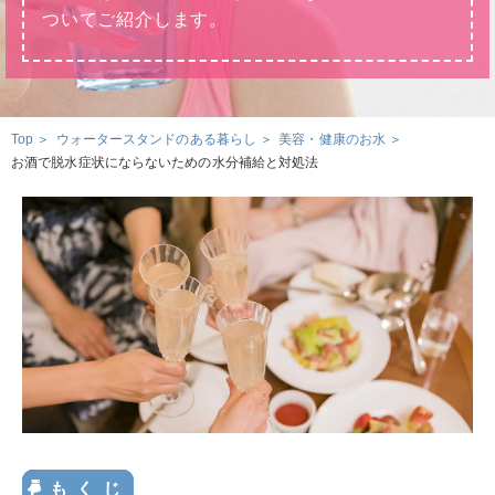
ウォータースタンドのある暮らし
ついてご紹介します。
ウォータースタンドのある暮らし トップ
資料請求・お問合せ
ウォータースタンド活用術
Top
ウォータースタンドのある暮らし
美容・健康のお水
環境とお水
お酒で脱水症状にならないための水分補給と対処法
ウォーターサーバー・浄水器の知識
お申込み
お水の知識
美容・健康のお水
おみず
いいよ
妊娠・育児のお水
0120-
032
-
114
サービスエリア