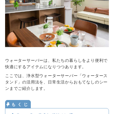
ウォータースタンドのある暮らし
ウォータースタンドのある暮らし トップ
資料請求・お問合せ
ウォータースタンド活用術
環境とお水
ウォーターサーバー・浄水器の知識
お申込み
お水の知識
ウォーターサーバーは、私たちの暮らしをより便利で
美容・健康のお水
快適にするアイテムになりつつあります。
おみず
いいよ
妊娠・育児のお水
0120-
032
-
114
ここでは、浄水型ウォーターサーバー「ウォータース
タンド」の活用法を、日常生活からおもてなしのシー
ンまでご紹介します。
サービスエリア