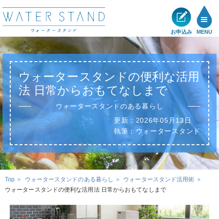
お申込み
MENU
製品一覧
ウォータースタンドの便利な活用
メリット
法
日常からおもてなしまで
ウォータースタンドのある暮らし
ショールーム
更新：
2026年05月13日
執筆：
ウォータースタンド
展示・キャンペーン情報
お客様の声
Top
ウォータースタンドのある暮らし
ウォータースタンド活用術
ウォータースタンドの便利な活用法 日常からおもてなしまで
サポート